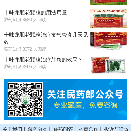
十味龙胆花颗粒的用法用量
藏药知识 3890 人阅读
十味龙胆花颗粒治疗支气管炎几天见
效
藏药知识 3372 人阅读
十味龙胆花颗粒治疗肺炎的效果？
藏药知识 3505 人阅读
关于我们
|
藏药分类
|
藏药问答
|
招商合作
|
投诉与建议