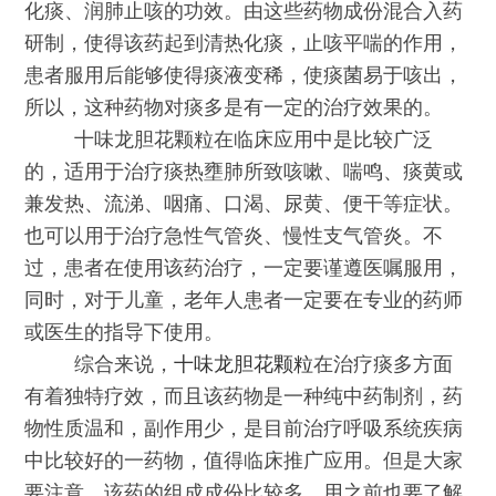
化痰、润肺止咳的功效。由这些药物成份混合入药
研制，使得该药起到清热化痰，止咳平喘的作用，
患者服用后能够使得痰液变稀，使痰菌易于咳出，
所以，这种药物对痰多是有一定的治疗效果的。
十味龙胆花颗粒在临床应用中是比较广泛
的，适用于治疗痰热壅肺所致咳嗽、喘鸣、痰黄或
兼发热、流涕、咽痛、口渴、尿黄、便干等症状。
也可以用于治疗急性气管炎、慢性支气管炎。不
过，患者在使用该药治疗，一定要谨遵医嘱服用，
同时，对于儿童，老年人患者一定要在专业的药师
或医生的指导下使用。
综合来说，
十味龙胆花颗粒
在治疗痰多方面
有着独特疗效，而且该药物是一种纯中药制剂，药
物性质温和，副作用少，是目前治疗呼吸系统疾病
中比较好的一药物，值得临床推广应用。但是大家
要注意，该药的组成成份比较多，用之前也要了解