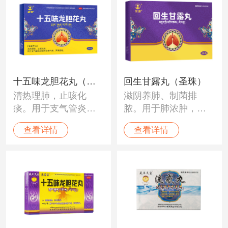
十五味龙胆花丸（圣
回生甘露丸（圣珠）
清热理肺，止咳化
滋阴养肺、制菌排
珠）
痰。用于支气管炎所
脓。用于肺浓肿，肺
致的咳嗽气喘，声嘶
结核，体虚气喘，新
查看详情
查看详情
音哑。
旧肺病等。