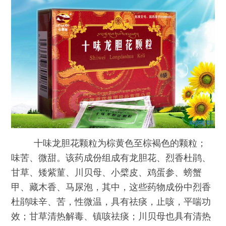
十味龙胆花颗粒为棕黄色至棕褐色的颗粒；
味苦、微甜。该药成份组成有龙胆花、烈香杜鹃、
甘草、矮紫菫、川贝母、小檗皮、鸡蛋参、螃蟹
甲、藏木香、马尿泡，其中，这些药物成份中烈香
杜鹃味辛、苦，性微温，具有祛痰，止咳，平喘功
效；甘草清热解毒、镇咳祛痰；川贝母也具有清热