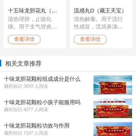
十五味龙胆花丸（藏
流感丸D（藏王天宝）
清热理肺，止咳化
清热解毒。用于流行
王天宝）
痰。用于支气管炎所
性感冒，流清鼻涕，
致的咳嗽气喘，声嘶
头痛咳嗽，周身酸
查看详情
查看详情
音哑。
痛，炎症发烧等。
相关文章推荐
十味龙胆花颗粒组成成分是什么
藏药知识 3693 人阅读
十味龙胆花颗粒小孩子能服用吗
藏药知识 4077 人阅读
十味龙胆花颗粒功效与作用
藏药知识 7197 人阅读