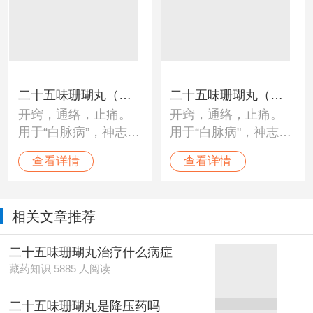
血压及神经性障碍。
血压及神经性障碍。
二十五味珊瑚丸（神
二十五味珊瑚丸（太
开窍，通络，止痛。
开窍，通络，止痛。
猴）
极）
用于“白脉病”，神志不
用于“白脉病"，神志不
清，身体麻木，头昏
清，身体麻木，头昏
查看详情
查看详情
目眩，脑部疼痛，血
目眩，脑部疼痛，血
压不调，头痛，癫
压不调，头痛，癫痫
痫，及各种神经性疼
及各种神经性疼痛。
相关文章推荐
痛。
二十五味珊瑚丸治疗什么病症
藏药知识 5885 人阅读
二十五味珊瑚丸是降压药吗