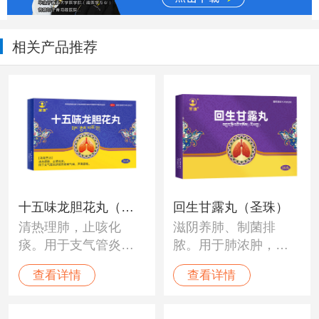
相关产品推荐
十五味龙胆花丸（圣
回生甘露丸（圣珠）
清热理肺，止咳化
滋阴养肺、制菌排
珠）
痰。用于支气管炎所
脓。用于肺浓肿，肺
致的咳嗽气喘，声嘶
结核，体虚气喘，新
查看详情
查看详情
音哑。
旧肺病等。