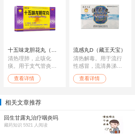
十五味龙胆花丸（藏
流感丸D（藏王天宝）
清热理肺，止咳化
清热解毒。用于流行
王天宝）
痰。用于支气管炎所
性感冒，流清鼻涕，
致的咳嗽气喘，声嘶
头痛咳嗽，周身酸
查看详情
查看详情
音哑。
痛，炎症发烧等。
相关文章推荐
回生甘露丸治疗咽炎吗
藏药知识 5921 人阅读