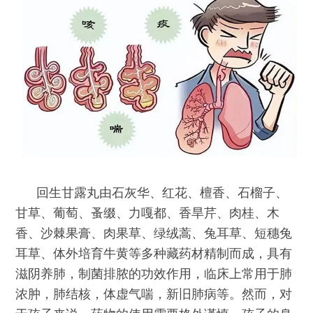
回生甘露丸由石灰华、红花、檀香、石榴子、
甘草、葡萄、蚤缀、力嘎都、香旱芹、肉桂、木
香、沙棘果膏、肉果草、绿绒蒿、兔耳草、短穗兔
耳草、体外培育牛黄等多种藏药材精制而成，具有
滋阴养肺，制菌排脓的功效作用，临床上常用于肺
浓肿，肺结核，体虚气喘，新旧肺病等。然而，对