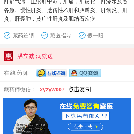
肝郁气滞，血瘀肝中毒，肝痛，肝硬化，肝渗水及各
各急、慢性肝炎、遗传性乙肝和胆璐炎、肝囊炎、肝
炎、肝囊肿，黄疸性肝炎及胆结石疾病。
藏药连锁
藏医指导
假一赔十
满立减 满就送
在线药师：
点击复制
藏药师微信：
xyzyw007