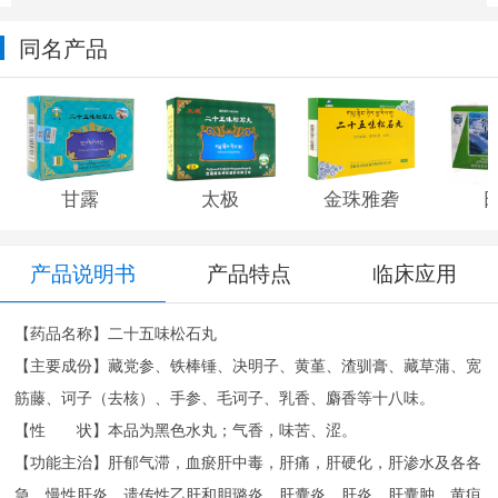
同名产品
甘露
太极
金珠雅砻
产品说明书
产品特点
临床应用
【药品名称】二十五味松石丸
【主要成份】藏党参、铁棒锤、决明子、黄堇、渣驯膏、藏草蒲、宽
筋藤、诃子（去核）、手参、毛诃子、乳香、麝香等十八味。
【性 状】本品为黑色水丸；气香，味苦、涩。
【功能主治】肝郁气滞，血瘀肝中毒，肝痛，肝硬化，肝渗水及各各
急、慢性肝炎、遗传性乙肝和胆璐炎、肝囊炎、肝炎、肝囊肿，黄疸