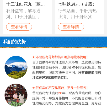
十三味红花丸（藏王
七味铁屑丸（甘露）
补肝益肾，解毒通
行气活血、平肝清热
天宝）
淋。用于肝萎症，外
止痛。用于肝区疼
伤引起的肾脏肿大，
痛、肝脏肿大。
查看详情
查看详情
肝热症，小便隆闭，
热性水肿，化合物中
毒症，“亚玛”虫病等。
我们的优势