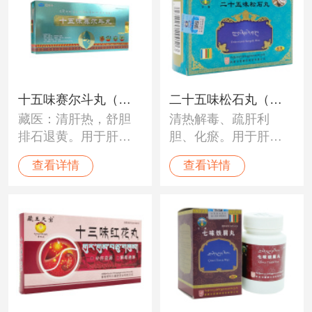
十五味赛尔斗丸（辉
二十五味松石丸（甘
藏医：清肝热，舒胆
清热解毒、疏肝利
裕·久美）
露）
排石退黄。用于肝胆
胆、化瘀。用于肝郁
热症，胆囊炎，胆石
气滞，血瘀、肝中
查看详情
查看详情
症，胆总管结石。中
毒、肝痛、肝硬化、
医：清利肝胆，排石
肝渗水及各种急、慢
退黄。用于胆囊炎、
性肝炎和胆囊炎。
胆石症、胆总管结石
属肝胆湿热者。