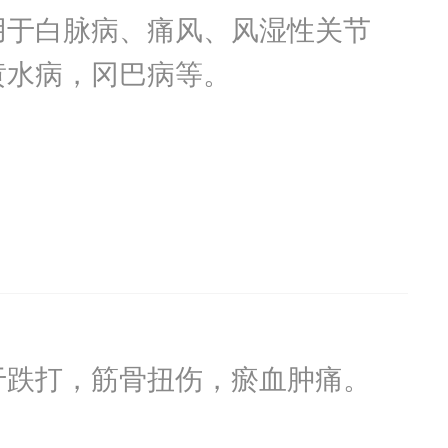
用于白脉病、痛风、风湿性关节
黄水病，冈巴病等。
于跌打，筋骨扭伤，瘀血肿痛。