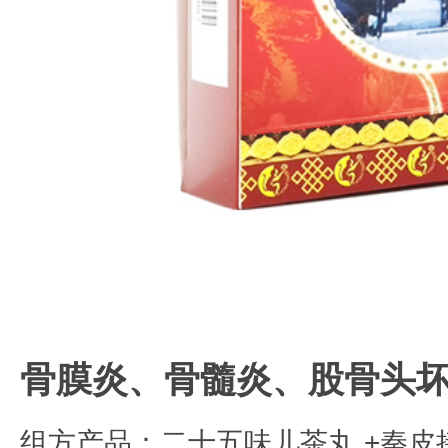
骨膜炎、骨髓炎、股骨头坏死
组方产品：二十五味儿茶丸.+秦皮