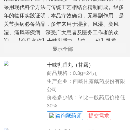
采用现代科学方法与传统工艺相结合精制而成。经多
年的临床实践证明，本品疗效确切，无毒副作用，是
关节疾病必备药品，多年来用于湿疹、风湿、类风
湿、痛风等疾病，深受广大患者及医务工作者的欢
迎。 【商品名称】十味乳香丸 【成 份】乳香、
显示全部 +
诃子（去核）、决明子、毛诃子、黄葵子、余甘子、
木香、宽筋藤、巴夏嘎、渣驯膏。 【性 状】本品
十味乳香丸（甘露）
为黑褐色水丸；微香，味苦。 【功能主治】干黄水。
商品规格：0.3g×24丸
用于四肢关节红肿疼痛及湿疹。 【规 格】每10丸
生产企业：西藏甘露藏药股份有限
重3克。 【用法用量】口服。一次4—5丸，一日2
公司
次，研碎后服用。
价格多少钱：￥比一般药店价格低
30%
咨询藏药师
提交需求