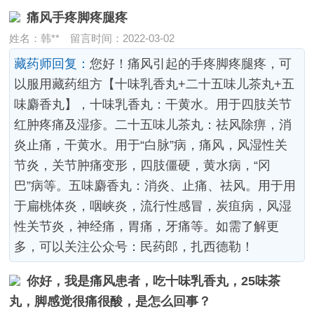
痛风手疼脚疼腿疼
姓名：韩**
留言时间：2022-03-02
藏药师回复：
您好！痛风引起的手疼脚疼腿疼，可
以服用藏药组方【十味乳香丸+二十五味儿茶丸+五
味麝香丸】，十味乳香丸：干黄水。用于四肢关节
红肿疼痛及湿疹。二十五味儿茶丸：祛风除痹，消
炎止痛，干黄水。用于“白脉”病，痛风，风湿性关
节炎，关节肿痛变形，四肢僵硬，黄水病，“冈
巴”病等。五味麝香丸：消炎、止痛、祛风。用于用
于扁桃体炎，咽峡炎，流行性感冒，炭疽病，风湿
性关节炎，神经痛，胃痛，牙痛等。如需了解更
多，可以关注公众号：民药郎，扎西德勒！
你好，我是痛风患者，吃十味乳香丸，25味茶
丸，脚感觉很痛很酸，是怎么回事？