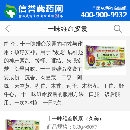
十一味维命胶囊
简 介 :
十一味维命胶囊的功效与作
用：镇静安神。用于 "索龙" 病引起
的神志紊乱、惊悸、哑结、失眠多
梦、头晕目眩。十一味维命胶囊主
要成份：沉香、肉豆蔻、广枣、阿
魏、天竺黄、乳香、木香、诃子、木棉花、丁香、野
牛心。 十一味维命胶囊的服用方法：口服，饭后服
用。一次2-3粒，一日2次。
十一味维命胶囊（久美）
商品规格：0.3g×60粒