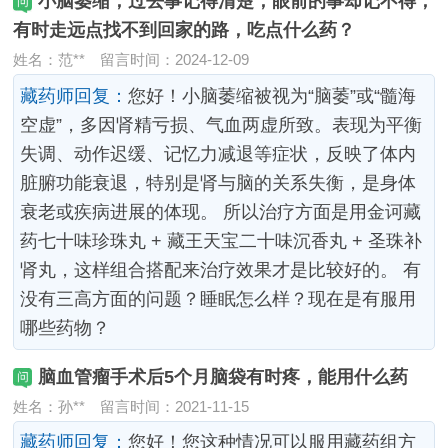
小脑萎缩，过去事记得清楚，眼前的事却记不得，
有时走远点找不到回家的路，吃点什么药？
姓名：范**
留言时间：2024-12-09
藏药师回复：
您好！小脑萎缩被视为“脑萎”或“髓海
空虚”，多因肾精亏损、气血两虚所致。表现为平衡
失调、动作迟缓、记忆力减退等症状，反映了体内
脏腑功能衰退，特别是肾与脑的关系失衡，是身体
衰老或疾病进展的体现。 所以治疗方面是用金诃藏
药七十味珍珠丸 + 藏王天宝二十味沉香丸 + 圣珠补
肾丸，这样组合搭配来治疗效果才是比较好的。 有
没有三高方面的问题？睡眠怎么样？现在是有服用
哪些药物？
脑血管瘤手术后5个月脑袋有时疼，能用什么药
姓名：孙**
留言时间：2021-11-15
藏药师回复：
您好！您这种情况可以服用藏药组方