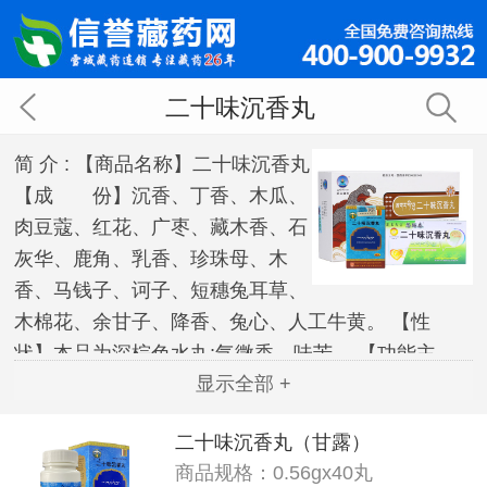
二十味沉香丸
简 介 :
【商品名称】二十味沉香丸
【成 份】沉香、丁香、木瓜、
肉豆蔻、红花、广枣、藏木香、石
灰华、鹿角、乳香、珍珠母、木
香、马钱子、诃子、短穗兔耳草、
木棉花、余甘子、降香、兔心、人工牛黄。 【性
状】本品为深棕色水丸;气微香，味苦。 【功能主
显示全部 +
治】调和气血，安神镇静。用于偏瘫，高血压，神志
紊乱，口眼歪斜，四肢麻木，失眠。
二十味沉香丸（甘露）
商品规格：0.56gx40丸