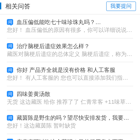
相关问答
我要提问
血压偏低能吃七十味珍珠丸吗？说明书上是用于高血压等
您好！ 血压偏低的原因有很多，你可以详细说说情况（症状表现） 七十味珍珠丸跟降压西药不一样，不是直接扩张血管来降血压的 七十味珍珠丸是双向调节血压的，是改善、修复我们血管功能，调和我们气血平衡的
治疗脑梗后遗症效果怎么样？
藏医对脑梗后遗症的总体定义 脑梗后遗症，称为 “白脉病后遗症期” 或 “萨滞布病迁延期” 是指脑梗急性期过后，三因（隆、赤巴、培根）失衡未得完全纠正，黑脉瘀阻虽减但未通，白脉（神经）损伤修复不全，导致神志、肢体、言语、感觉等功能障碍持续遗留的状态。 治疗脑梗后遗症遵循三大核心原则： 1.整体调节，三因平衡 不局限于治疗“白脉”或“黑脉”本身，而是着眼于恢复人体“隆、赤巴、培根”三大因素的动态平衡。因为后遗症期的根本问题之一是“正虚邪恋”，即三因虚弱（特别是“隆”和“培根”）与残余病邪（瘀血、痰湿）并存，必须整体调节。 2.黑白脉同治，攻补兼施 黑脉（血管）：继续清除残余瘀血，改善微循环，为神经修复提供物质基础（攻邪）。 白脉（神经）：专门修复受损的神经通路，促进传导功能恢复（扶正） 攻补兼施：在活血通络的同时，必须使用补益“隆”和“培根”的药物或方法，防止因攻伐过度而耗伤正气。 3.防治结合，突出预防 治疗的目标不仅是改善现有症状，更要通过调理体质，消除导致中风的根本内因（如长期“龙血不调”），将预防二次中风作为治疗的终点目标之一。 脑梗后遗症经典藏药组合优势分析 七十味珍珠丸（君药，治本） 平衡三因、修复白脉、醒脑开窍、化瘀通脑、安神定惊，修复受损脑组织与脑神经，为脑病核心基础方。 二十五味珊瑚丸（臣药，专攻白脉） 专治白脉受损、脉络瘀堵，强力通络止痛、营养神经，改善肢体麻木、僵硬、痉挛、知觉减退。 十五味沉香丸（佐使，调隆安神） 调和隆气、清心除烦、理气宽胸、降逆止晕，解决隆气上扰、心慌失眠、头晕胸闷。
你好 产品齐全就是没有价格 和人工客服
您好！ 有人工客服的 您也可以直接添加我们指导微信18928719201
四味姜黄汤散
无货 这边藏医 给你 推荐了了 仁青常客 +11味草果丸 药物
藏茵陈是野生的吗？望尽快安排发货，我要出远门收不到货。
您好！这边藏茵陈 暂时缺货