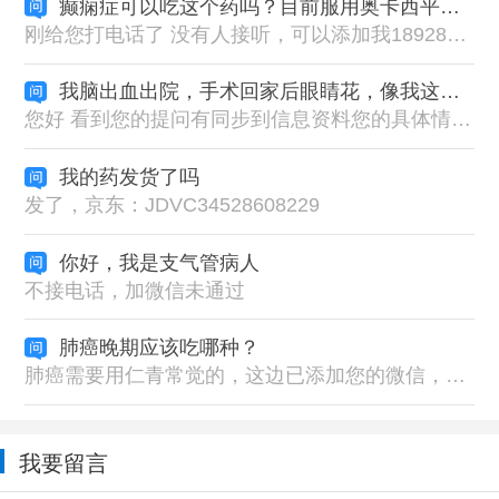
癫痫症可以吃这个药吗？目前服用奥卡西平与拉莫三嗪
刚给您打电话了 没有人接听，可以添加我18928719201的微信号码 ，给您看看您的情况适合吃什么藏药的。扎西德勒
我脑出血出院，手术回家后眼睛花，像我这种情况药怎么吃
您好 看到您的提问有同步到信息资料您的具体情况，对症服用藏药下来 建议按照一天一丸服用的。早上空腹服用（提前一天晚上睡前把药丸碾碎放在瓷碗用开水泡着，隔天早上空腹兑温热水服用）
我的药发货了吗
发了，京东：JDVC34528608229
你好，我是支气管病人
不接电话，加微信未通过
肺癌晚期应该吃哪种？
肺癌需要用仁青常觉的，这边已添加您的微信，这边根据详细的病情症状指导用药比较好的
我要留言