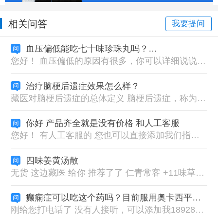
相关问答
我要提问
血压偏低能吃七十味珍珠丸吗？说明书上是用于高血压等
您好！ 血压偏低的原因有很多，你可以详细说说情况（症状表现） 七十味珍珠丸跟降压西药不一样，不是直接扩张血管来降血压的 七十味珍珠丸是双向调节血压的，是改善、修复我们血管功能，调和我们气血平衡的
治疗脑梗后遗症效果怎么样？
藏医对脑梗后遗症的总体定义 脑梗后遗症，称为 “白脉病后遗症期” 或 “萨滞布病迁延期” 是指脑梗急性期过后，三因（隆、赤巴、培根）失衡未得完全纠正，黑脉瘀阻虽减但未通，白脉（神经）损伤修复不全，导致神志、肢体、言语、感觉等功能障碍持续遗留的状态。 治疗脑梗后遗症遵循三大核心原则： 1.整体调节，三因平衡 不局限于治疗“白脉”或“黑脉”本身，而是着眼于恢复人体“隆、赤巴、培根”三大因素的动态平衡。因为后遗症期的根本问题之一是“正虚邪恋”，即三因虚弱（特别是“隆”和“培根”）与残余病邪（瘀血、痰湿）并存，必须整体调节。 2.黑白脉同治，攻补兼施 黑脉（血管）：继续清除残余瘀血，改善微循环，为神经修复提供物质基础（攻邪）。 白脉（神经）：专门修复受损的神经通路，促进传导功能恢复（扶正） 攻补兼施：在活血通络的同时，必须使用补益“隆”和“培根”的药物或方法，防止因攻伐过度而耗伤正气。 3.防治结合，突出预防 治疗的目标不仅是改善现有症状，更要通过调理体质，消除导致中风的根本内因（如长期“龙血不调”），将预防二次中风作为治疗的终点目标之一。 脑梗后遗症经典藏药组合优势分析 七十味珍珠丸（君药，治本） 平衡三因、修复白脉、醒脑开窍、化瘀通脑、安神定惊，修复受损脑组织与脑神经，为脑病核心基础方。 二十五味珊瑚丸（臣药，专攻白脉） 专治白脉受损、脉络瘀堵，强力通络止痛、营养神经，改善肢体麻木、僵硬、痉挛、知觉减退。 十五味沉香丸（佐使，调隆安神） 调和隆气、清心除烦、理气宽胸、降逆止晕，解决隆气上扰、心慌失眠、头晕胸闷。
你好 产品齐全就是没有价格 和人工客服
您好！ 有人工客服的 您也可以直接添加我们指导微信18928719201
四味姜黄汤散
无货 这边藏医 给你 推荐了了 仁青常客 +11味草果丸 药物
癫痫症可以吃这个药吗？目前服用奥卡西平与拉莫三嗪
刚给您打电话了 没有人接听，可以添加我18928719201的微信号码 ，给您看看您的情况适合吃什么藏药的。扎西德勒