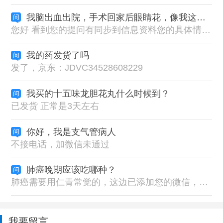
我脑出血出院，手术回家后眼睛花，像我这种情况药怎么吃
您好 看到您的提问有同步到信息资料您的具体情况，对症服用藏药下来 建议按照一天一丸服用的。早上空腹服用（提前一天晚上睡前把药丸碾碎放在瓷碗用开水泡着，隔天早上空腹兑温热水服用）
我的药发货了吗
发了，京东：JDVC34528608229
我买的十五味龙胆花丸什么时候到？
已发货 正常是3天左右
你好，我是支气管病人
不接电话，加微信未通过
肺癌晚期应该吃哪种？
肺癌需要用仁青常觉的，这边已添加您的微信，这边根据详细的病情症状指导用药比较好的
我要留言