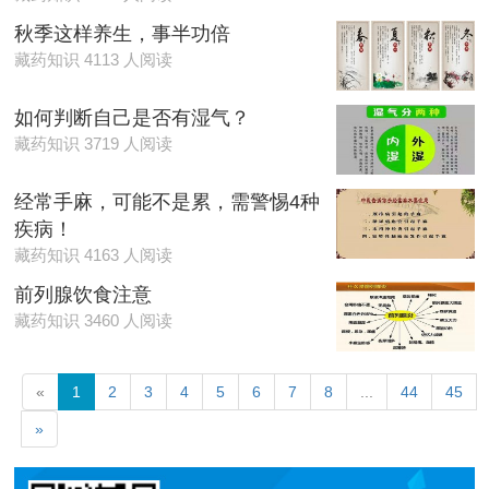
秋季这样养生，事半功倍
藏药知识 4113 人阅读
如何判断自己是否有湿气？
藏药知识 3719 人阅读
经常手麻，可能不是累，需警惕4种
疾病！
藏药知识 4163 人阅读
前列腺饮食注意
藏药知识 3460 人阅读
«
1
2
3
4
5
6
7
8
...
44
45
»