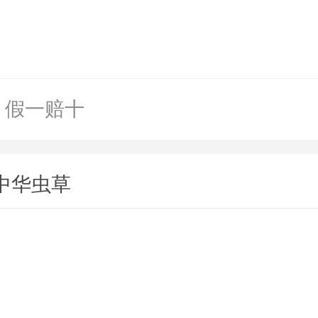
假一赔十
/中华虫草