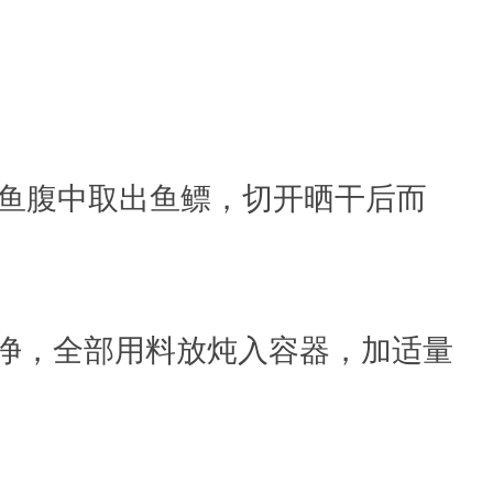
从鱼腹中取出鱼鳔，切开晒干后而
净，全部用料放炖入容器，加适量