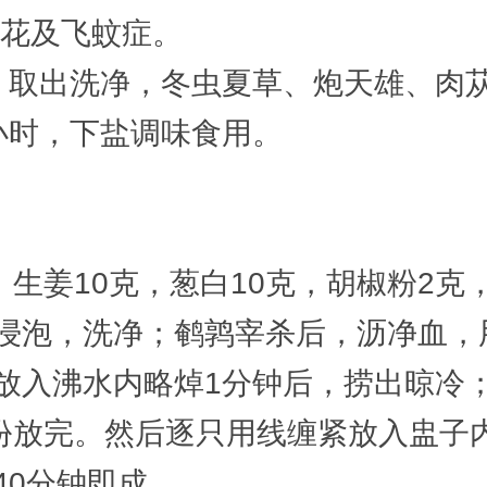
眼花及飞蚊症。
，取出洗净，冬虫夏草、炮天雄、肉苁
小时，下盐调味食用。
生姜10克，葱白10克，胡椒粉2克，
浸泡，洗净；鹌鹑宰杀后，沥净血，
放入沸水内略焯1分钟后，捞出晾冷
八份放完。然后逐只用线缠紧放入盅子
40分钟即成。