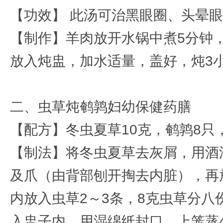
【功效】 此汤可治黑眼圈、头晕
【制作】羊肉放开水锅中煮5分钟
放入炖盅，加水适量，盖好，炖3
二、虫草炖鹌鹑妇幼保健药膳
【配方】冬虫夏草10克，鹌鹑8只，
【制法】将冬虫夏草去灰屑，用酒
及爪（由背部刨开掏去内脏），再
内放入虫草2～3条，8克虫草分
入盅子内，用湿绵纸封口，上笼蒸