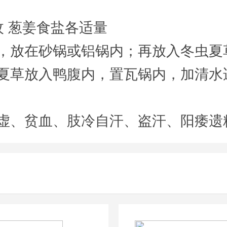
枚 葱姜食盐各适量
，放在砂锅或铝锅内；再放入冬虫夏
夏草放入鸭腹内，置瓦锅内，加清水
虚、贫血、肢冷自汗、盗汗、阳痿遗