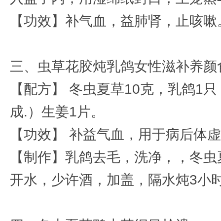
【功效】补气血，益肺肾，止咳嗽
三、虫草花胶炖乳鸽女性滋补养颜
【配方】 冬虫夏草10克，乳鸽1
成.）生姜1片。
【功效】 补益气血，用于病后体
【制作】乳鸽去毛，洗净，，冬虫
开水，少许酒，加盖，隔水炖3小