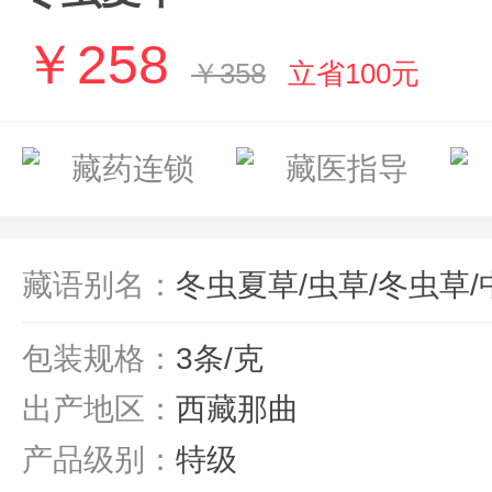
￥258
￥358
立省100元
藏药连锁
藏医指导
藏语别名：
冬虫夏草/虫草/冬虫草
包装规格：
3条/克
出产地区：
西藏那曲
产品级别：
特级