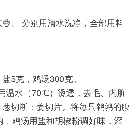
蓉、 分别用清水洗净，全部用料
盐5克，鸡汤300克。
用温水（70℃）烫透，去毛、内脏
；葱切断；姜切片。将每只鹌鹑的腹
内，鸡汤用盐和胡椒粉调好味，灌