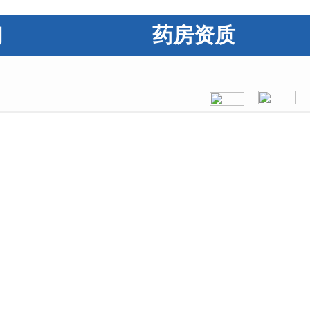
们
药房资质