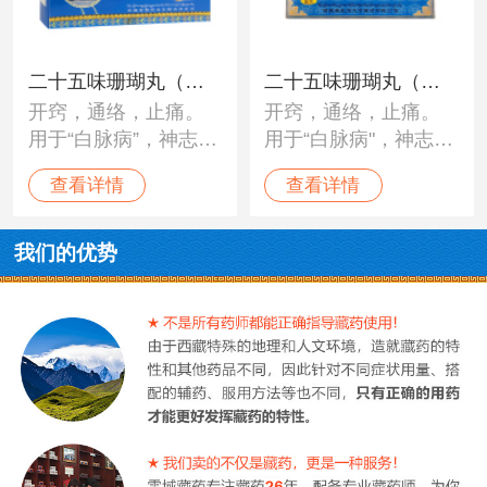
二十五味珊瑚丸（神
二十五味珊瑚丸（太
开窍，通络，止痛。
开窍，通络，止痛。
猴）
极）
用于“白脉病”，神志不
用于“白脉病"，神志不
清，身体麻木，头昏
清，身体麻木，头昏
查看详情
查看详情
目眩，脑部疼痛，血
目眩，脑部疼痛，血
压不调，头痛，癫
压不调，头痛，癫痫
痫，及各种神经性疼
及各种神经性疼痛。
我们的优势
痛。