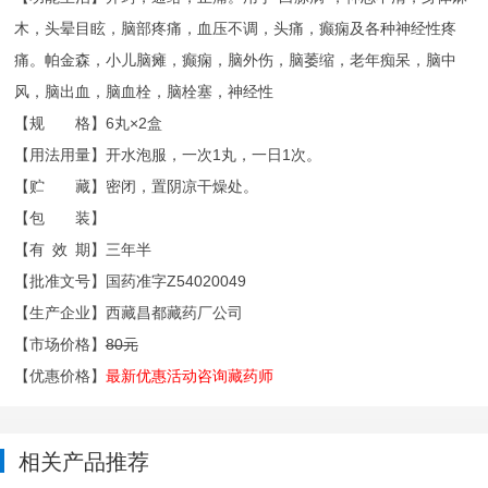
木，头晕目眩，脑部疼痛，血压不调，头痛，癫痫及各种神经性疼
痛。帕金森，小儿脑瘫，癫痫，脑外伤，脑萎缩，老年痴呆，脑中
风，脑出血，脑血栓，脑栓塞，神经性
【规 格】6丸×2盒
【用法用量】开水泡服，一次1丸，一日1次。
【贮 藏】密闭，置阴凉干燥处。
【包 装】
【有 效 期】三年半
【批准文号】国药准字Z54020049
【生产企业】西藏昌都藏药厂公司
【市场价格】
80元
【优惠价格】
最新优惠活动咨询藏药师
相关产品推荐