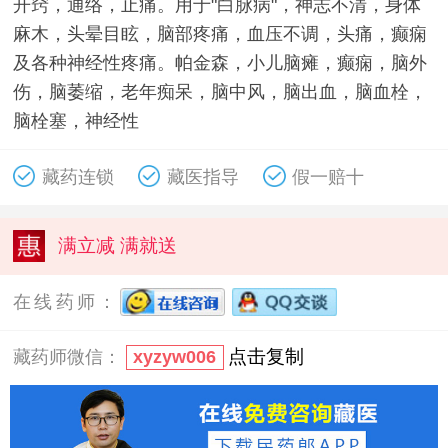
开窍，通络，止痛。用于"白脉病"，神志不清，身体
麻木，头晕目眩，脑部疼痛，血压不调，头痛，癫痫
及各种神经性疼痛。帕金森，小儿脑瘫，癫痫，脑外
伤，脑萎缩，老年痴呆，脑中风，脑出血，脑血栓，
脑栓塞，神经性
藏药连锁
藏医指导
假一赔十
满立减 满就送
在线药师：
点击复制
藏药师微信：
xyzyw006