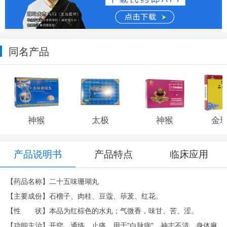
同名产品
神猴
太极
神猴
金
产品说明书
产品特点
临床应用
【药品名称】二十五味珊瑚丸
【主要成份】石榴子、肉桂、豆蔻、荜茇、红花。
【性 状】本品为红棕色的水丸；气微香，味甘、苦、涩。
【功能主治】开窍，通络，止痛。用于"白脉病"，神志不清，身体麻